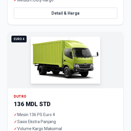
✓
Medium Duty Kargo
Detail & Harga
EURO 4
DUTRO
136 MDL STD
✓
Mesin 136 PS Euro 4
✓
Sasis Ekstra Panjang
✓
Volume Kargo Maksimal