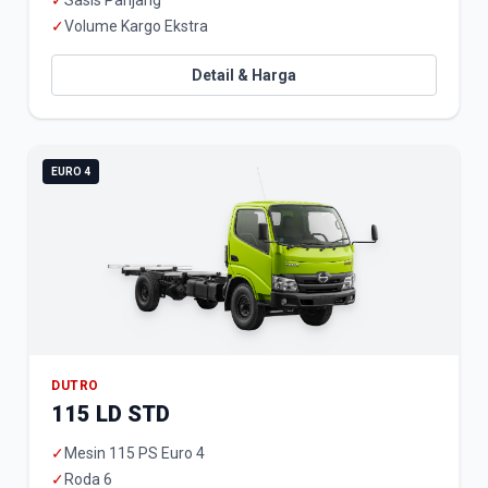
✓
Sasis Panjang
✓
Volume Kargo Ekstra
Detail & Harga
EURO 4
DUTRO
115 LD STD
✓
Mesin 115 PS Euro 4
✓
Roda 6