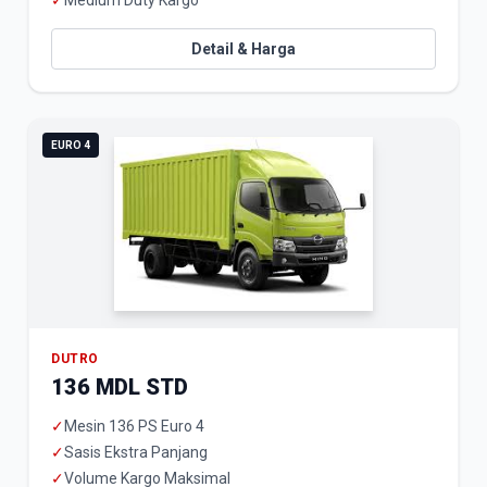
✓
Medium Duty Kargo
Detail & Harga
EURO 4
DUTRO
136 MDL STD
✓
Mesin 136 PS Euro 4
✓
Sasis Ekstra Panjang
✓
Volume Kargo Maksimal