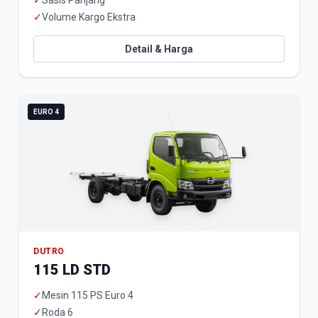
✓
Sasis Panjang
✓
Volume Kargo Ekstra
Detail & Harga
EURO 4
DUTRO
115 LD STD
✓
Mesin 115 PS Euro 4
✓
Roda 6