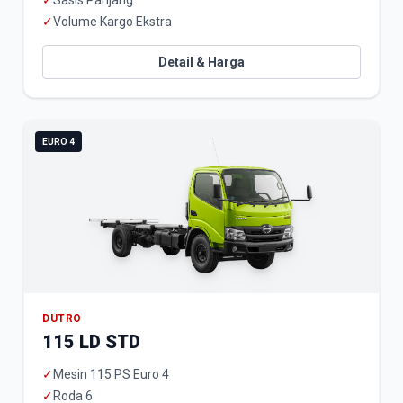
✓
Sasis Panjang
✓
Volume Kargo Ekstra
Detail & Harga
EURO 4
DUTRO
115 LD STD
✓
Mesin 115 PS Euro 4
✓
Roda 6