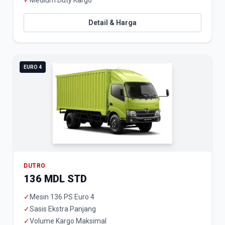
✓
Medium Duty Kargo
Detail & Harga
EURO 4
DUTRO
136 MDL STD
✓
Mesin 136 PS Euro 4
✓
Sasis Ekstra Panjang
✓
Volume Kargo Maksimal